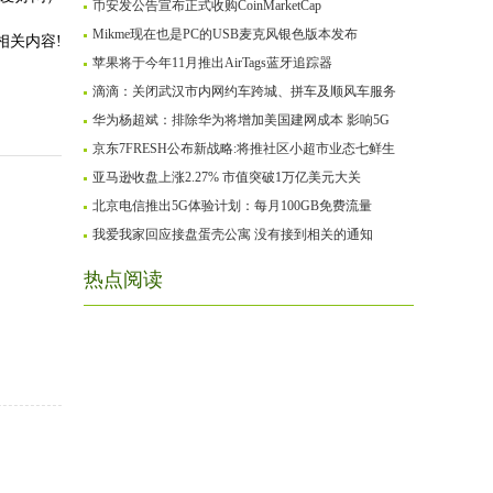
币安发公告宣布正式收购CoinMarketCap
Mikme现在也是PC的USB麦克风银色版本发布
相关内容!
苹果将于今年11月推出AirTags蓝牙追踪器
滴滴：关闭武汉市内网约车跨城、拼车及顺风车服务
华为杨超斌：排除华为将增加美国建网成本 影响5G
京东7FRESH公布新战略:将推社区小超市业态七鲜生
亚马逊收盘上涨2.27% 市值突破1万亿美元大关
北京电信推出5G体验计划：每月100GB免费流量
我爱我家回应接盘蛋壳公寓 没有接到相关的通知
热点阅读