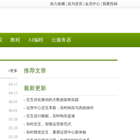
加入收藏
|
设为首页
|
会员中心
|
我要投稿
院
教程
AI编程
云服务器
推荐文章
»更多
04-15
最新更新
04-15
交互优化驱动的大数据架构实践
06-01
运营中心交互革新：实时响应与高效操作
06-01
交互设计赋能，实时响应提速
05-28
实时交互，智驱运营新范式
05-28
实时视觉交互，重塑运营中心新体验
05-28