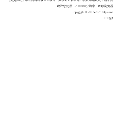
【免责声明】本站内容转载自互联网，其发布内容言论不代表本站观点，如果其链接、
建议您使用1920×1080分辨率、谷歌浏览器Goo
Copygight © 2012-2025 https:/
ICP备