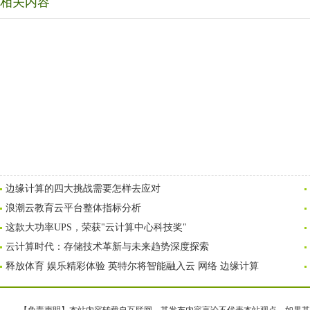
相关内容
边缘计算的四大挑战需要怎样去应对
浪潮云教育云平台整体指标分析
这款大功率UPS，荣获"云计算中心科技奖"
云计算时代：存储技术革新与未来趋势深度探索
释放体育 娱乐精彩体验 英特尔将智能融入云 网络 边缘计算