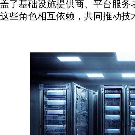
盖了基础设施提供商、平台服务
这些角色相互依赖，共同推动技