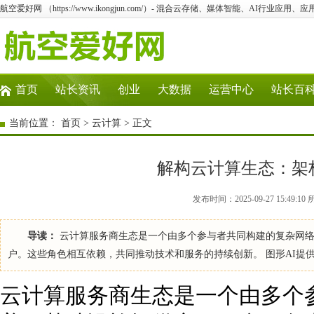
航空爱好网 （https://www.ikongjun.com/）- 混合云存储、媒体智能、AI行业应
首页
站长资讯
创业
大数据
运营中心
站长百
当前位置：
首页
>
云计算
> 正文
解构云计算生态：架
发布时间：2025-09-27 15:49:
导读：
云计算服务商生态是一个由多个参与者共同构建的复杂网络
户。这些角色相互依赖，共同推动技术和服务的持续创新。 图形AI提
云计算服务商生态是一个由多个