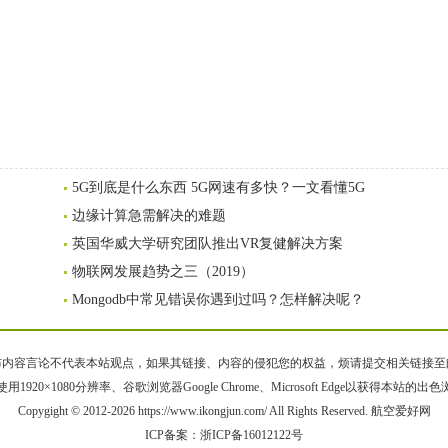
5G到底是什么东西 5G网速有多快？一文看懂5G
边缘计算急需解决的难题
英国华威大学研究团队推出VR复健解决方案
物联网发展趋势之三（2019）
Mongodb中常见错误你遇到过吗？怎样解决呢？
容言论不代表本站观点，如果其链接、内容的侵犯您的权益，烦请提交相关链接至邮箱bqsm
用1920×1080分辨率、谷歌浏览器Google Chrome、Microsoft Edge以获得本站的出
Copygight © 2012-2026 https://www.ikongjun.com/ All Rights Reserved. 航空爱好网
ICP备案：
浙ICP备16012122号