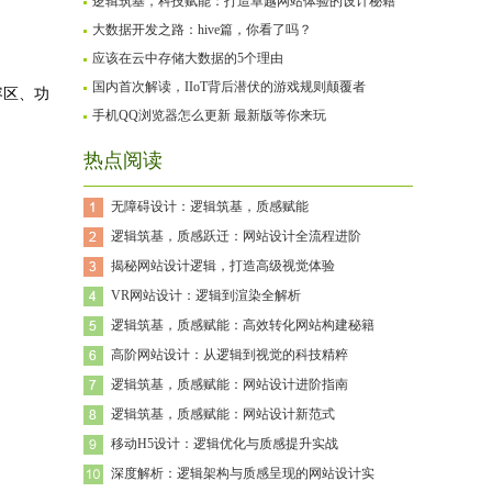
逻辑筑基，科技赋能：打造卓越网站体验的设计秘籍
大数据开发之路：hive篇，你看了吗？
应该在云中存储大数据的5个理由
国内首次解读，IIoT背后潜伏的游戏规则颠覆者
容区、功
手机QQ浏览器怎么更新 最新版等你来玩
热点阅读
无障碍设计：逻辑筑基，质感赋能
逻辑筑基，质感跃迁：网站设计全流程进阶
揭秘网站设计逻辑，打造高级视觉体验
VR网站设计：逻辑到渲染全解析
逻辑筑基，质感赋能：高效转化网站构建秘籍
高阶网站设计：从逻辑到视觉的科技精粹
逻辑筑基，质感赋能：网站设计进阶指南
逻辑筑基，质感赋能：网站设计新范式
移动H5设计：逻辑优化与质感提升实战
深度解析：逻辑架构与质感呈现的网站设计实