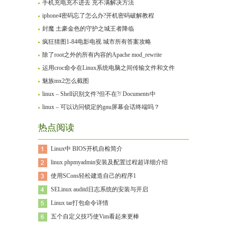
手机充电充不进去 充不满解决方法
iphone4密码忘了怎么办?开机密码破解教程
封魔 土豪金色的守护之城王者降临
疯狂猜图1-84电影电视 城市所有答案攻略
除了root之外的所有内容的Apache mod_rewrite
运用croc命令在Linux系统电脑之间传输文件和文件
魅族mx2怎么截图
linux – Shell识别文件?但不在?/ Documents中
linux – 可以访问锁定的gnu屏幕会话终端吗？
热点阅读
Linux中 BIOS开机自检简介
linux phpmyadmin安装及配置过程超详细介绍
使用SCons轻松建造自己的程序1
SELinux auditd日志系统的安装与开启
Linux tar打包命令详情
五个自定义技巧使Vim看起来更棒