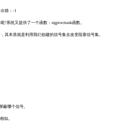
出错：-1
统又提供了一个函数：sigprocmask函数。
屏蔽信号，其本质就是利用我们创建的信号集去改变阻塞信号集。
程屏蔽哪个信号。
点相似。