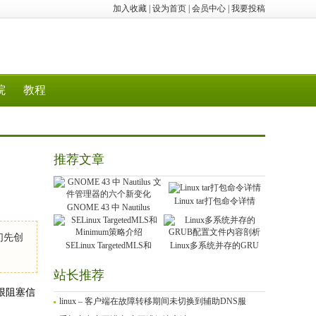
加入收藏
|
设为首页
|
会员中心
|
我要投稿
院
教程
推荐文章
Linux tar打包命令详情
GNOME 43 中 Nautilus
们先创
SELinux TargetedMLS和
Linux多系统并存的GRU
站长推荐
跟阻塞信
linux – 客户端在故障转移期间未切换到辅助DNS服