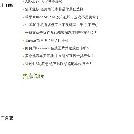
ARKit 2引入了共享经验
3399
复工返校 轻薄笔记本将是你最佳选择
苹果 iPhone SE 2020发布在即，这次不用卖肾了
中国5G手机有多便宜？不及韩国一半 供不应求
一篇文章告诉你九代酷睿游戏本哪些值得买？
Three.js简单明了的入门基础
如何用Fireworks合成图片并做成宣传单？
罗永浩宣布开直播 未来进军直播带货行业？
错过618别着急 这三款联想笔记本依旧给力
热点阅读
圈广角变