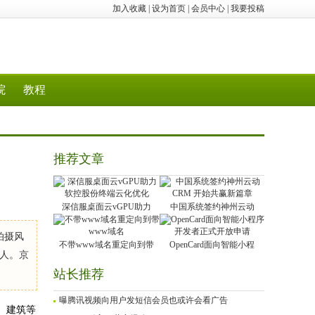
加入收藏
|
设为首页
|
会员中心
|
我要投稿
院
教程
推荐文章
深信服桌面云vGPU助力
中国系统签约神州云动
拍摄风
不带www域名重定向到带
OpenCard面向智能小程
人。京
站长推荐
曝腾讯视频向用户发短信会员也或许会看广告
景、建筑等